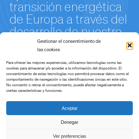
transición energética
de Europa a través del
desarrollo de nuestro
Proyecto de
Gestionar el consentimiento de
las cookies
Producción de
Para ofrecer las mejores experiencias, utilizamos tecnologías como las
Hidróxido de Litio en
cookies para almacenar y/o acceder a la información del dispositivo. El
consentimiento de estas tecnologías nos permitirá procesar datos como el
Cáceres.
comportamiento de navegación o las identificaciones únicas en este sitio.
No consentir o retirar el consentimiento, puede afectar negativamente a
ciertas características y funciones.
Aceptar
Denegar
Copyright 2022
Ver preferencias