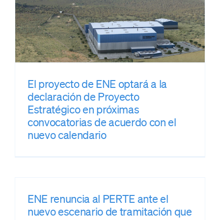
El proyecto de ENE optará a la
declaración de Proyecto
Estratégico en próximas
convocatorias de acuerdo con el
nuevo calendario
ENE renuncia al PERTE ante el
nuevo escenario de tramitación que