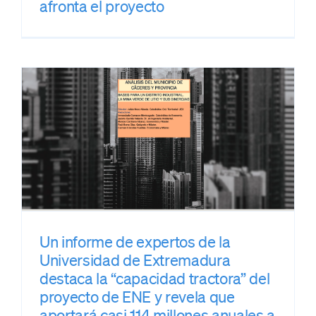
afronta el proyecto
Un informe de expertos de la
Universidad de Extremadura
destaca la “capacidad tractora” del
proyecto de ENE y revela que
aportará casi 114 millones anuales a