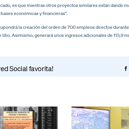
licado, es que mientras otros proyectos similares están dando 
s bases económicas y financieras”.
pondrá la creación del orden de 700 empleos directos durante 
 litio. Asimismo, generará unos ingresos adicionales de 113,9 m
d Social favorita!
Extremadu
El proyecto de
Energies g
Extremadura New
con “norma