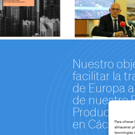
Energies,
confianz
preseleccionado por
aclarac
la Comisión Europea
técnicas so
para su calificación
por l
como “proyecto
Confeder
estratégico”
Hidrográfica
Nuestro obj
facilitar la 
de Europa a 
de nuestro 
Producción 
en Cáceres.
Para ofrecer
almacenar y/
tecnologías 