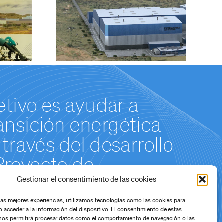
a” las
iones
licitadas
a
ación
 del Tajo
etivo es ayudar a
transición energética
través del desarrollo
Proyecto de
de Hidróxido de Litio
Gestionar el consentimiento de las cookies
 las mejores experiencias, utilizamos tecnologías como las cookies para
o acceder a la información del dispositivo. El consentimiento de estas
nos permitirá procesar datos como el comportamiento de navegación o las