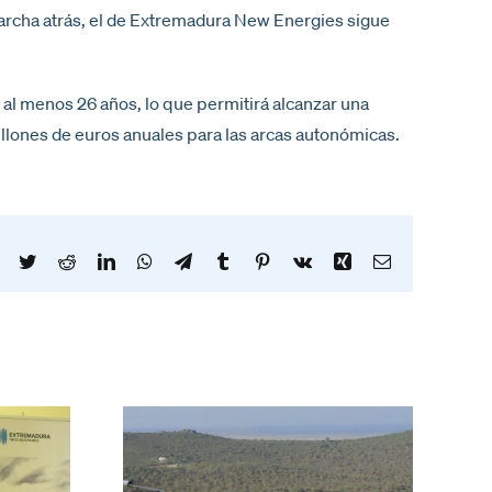
marcha atrás, el de Extremadura New Energies sigue
al menos 26 años, lo que permitirá alcanzar una
illones de euros anuales para las arcas autonómicas.
Facebook
Twitter
Reddit
LinkedIn
WhatsApp
Telegram
Tumblr
Pinterest
Vk
Xing
Correo
electrónico
ra New
estiona
lidad y