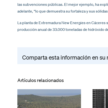
las subvenciones públicas. El mejor ejemplo, ha exp
adelante, “lo que demuestra su fortaleza y sus sólida
La planta de Extremadura New Energies en Cáceres su
producción anual de 33.000 toneladas de hidróxido de
Comparta esta información en su re
Artículos relacionados
Un informe de
expertos de la
 ENE
Universidad de
Extremadura