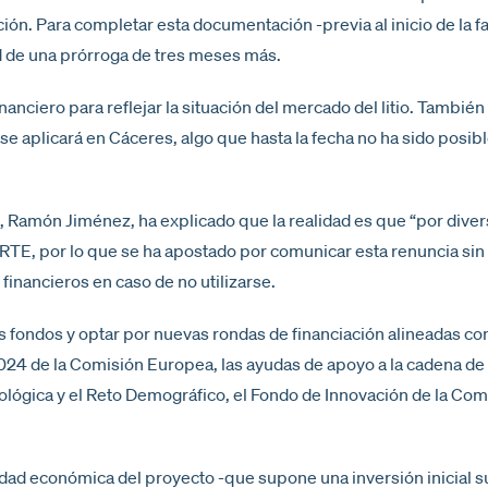
ción. Para completar esta documentación -previa al inicio de la 
d de una prórroga de tres meses más.
nanciero para reflejar la situación del mercado del litio. Tambi
se aplicará en Cáceres, algo que hasta la fecha no ha sido posible
Ramón Jiménez, ha explicado que la realidad es que “por diver
RTE, por lo que se ha apostado por comunicar esta renuncia sin 
inancieros en caso de no utilizarse.
fondos y optar por nuevas rondas de financiación alineadas con e
024 de la Comisión Europea, las ayudas de apoyo a la cadena de v
ológica y el Reto Demográfico, el Fondo de Innovación de la Com
idad económica del proyecto -que supone una inversión inicial s