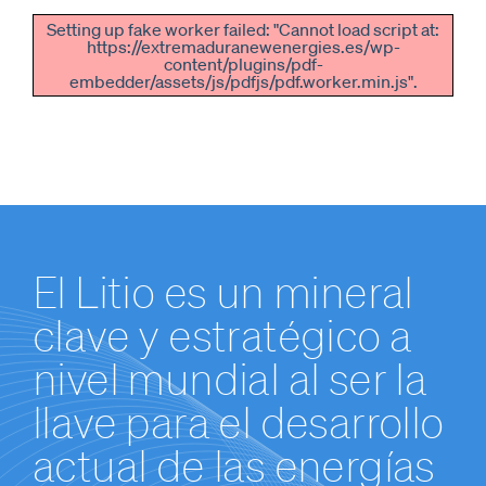
Setting up fake worker failed: "Cannot load script at:
https://extremaduranewenergies.es/wp-
content/plugins/pdf-
embedder/assets/js/pdfjs/pdf.worker.min.js".
El Litio es un mineral
clave y estratégico a
nivel mundial al ser la
llave para el desarrollo
actual de las energías