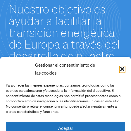
Nuestro objetivo es
ayudar a facilitar la
transición energética
de Europa a través del
desarrollo de nuestro
Proyecto de
Gestionar el consentimiento de
las cookies
Producción de
Para ofrecer las mejores experiencias, utilizamos tecnologías como las
Hidróxido de Litio en
cookies para almacenar y/o acceder a la información del dispositivo. El
consentimiento de estas tecnologías nos permitirá procesar datos como el
Cáceres.
comportamiento de navegación o las identificaciones únicas en este sitio.
No consentir o retirar el consentimiento, puede afectar negativamente a
ciertas características y funciones.
Aceptar