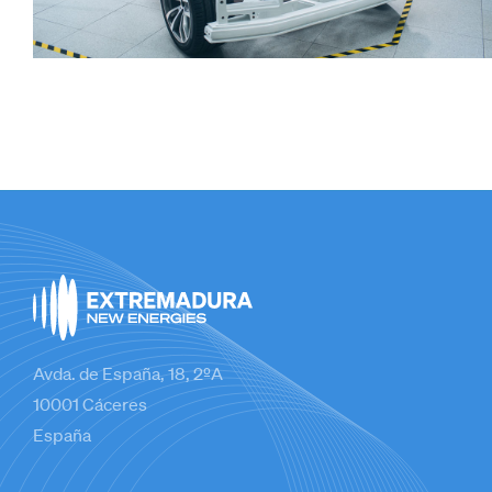
Avda. de España, 18, 2ºA
10001 Cáceres
España