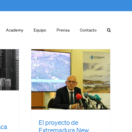
Academy
Equipo
Prensa
Contacto
to de
ra New
s,
nado por
 Europea
ficación
yecto
ico”
El proyecto de
aca
Extremadura New