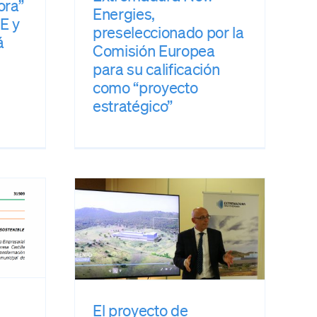
ora”
Energies,
E y
preseleccionado por la
á
Comisión Europea
para su calificación
como “proyecto
estratégico”
to de
ra New
clarado
to
al de
onómico
El proyecto de