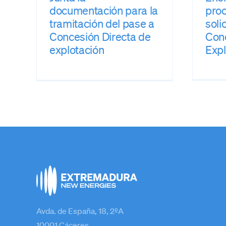
documentación para la
proc
tramitación del pase a
soli
Concesión Directa de
Conc
explotación
Expl
Avda. de España, 18, 2ºA
10001 Cáceres