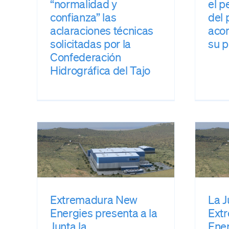
“normalidad y
el p
confianza” las
del 
aclaraciones técnicas
acom
solicitadas por la
su 
Confederación
Hidrográfica del Tajo
New
La Junta confirma a
ta a
Extremadura New
Energies la
para
procedencia de la
del
solicitud como
ión
Concesión Directa
de Explotación
Extremadura New
La J
prensa
Energies presenta a la
Ext
Junta la
Ener