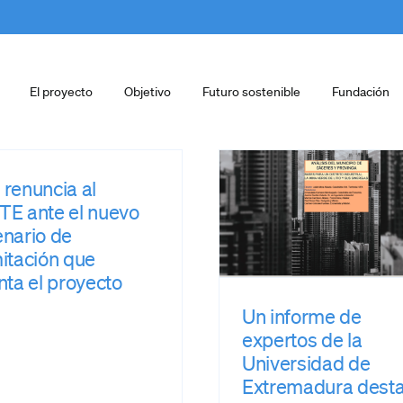
El proyecto
Objetivo
Futuro sostenible
Fundación
Un informe de
expertos de la
Universidad de
El proyec
Extremadura
renuncia al
Extremadu
destaca la
TE ante el nuevo
Energie
“capacidad tractora”
nario de
preseleccio
del proyecto de ENE
itación que
la Comisión
y revela que aportará
nta el proyecto
para su cali
casi 114 millones
como “pro
anuales a las arcas
Un informe de
estratég
autonómicas
expertos de la
prensa
prensa
Universidad de
Extremadura dest