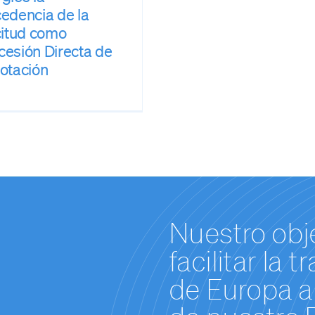
edencia de la
citud como
esión Directa de
otación
Nuestro obj
facilitar la 
de Europa a 