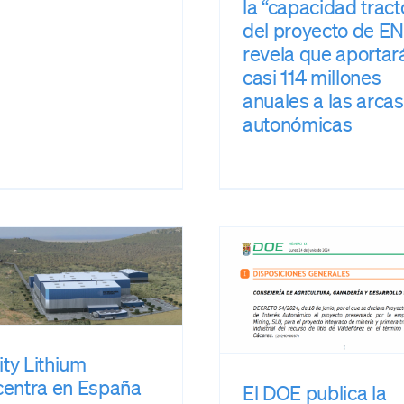
la “capacidad tract
del proyecto de EN
revela que aportar
casi 114 millones
anuales a las arcas
autonómicas
El proyec
El DOE publica la
Extremadu
declaración de
Energies, de
PREMIA del proyecto
Proyec
de Extremadura New
Empresari
Energies
Interés Aut
nity Lithium
prensa
prensa
centra en España
El DOE publica la