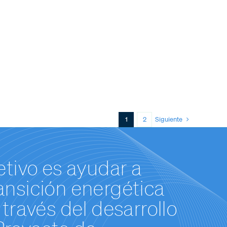
Siguiente
1
2
etivo es ayudar a
transición energética
través del desarrollo