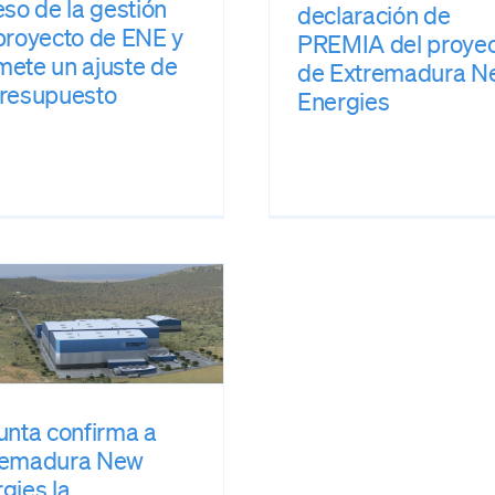
eso de la gestión
declaración de
proyecto de ENE y
PREMIA del proye
ete un ajuste de
de Extremadura N
presupuesto
Energies
unta confirma a
remadura New
gies la