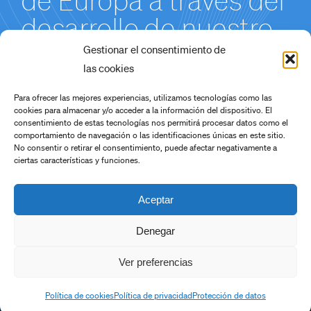
de Europa a través del
desarrollo de nuestro
Proyecto de
Gestionar el consentimiento de
las cookies
Producción de
Para ofrecer las mejores experiencias, utilizamos tecnologías como las
Hidróxido de Litio en
cookies para almacenar y/o acceder a la información del dispositivo. El
consentimiento de estas tecnologías nos permitirá procesar datos como el
Cáceres.
comportamiento de navegación o las identificaciones únicas en este sitio.
No consentir o retirar el consentimiento, puede afectar negativamente a
ciertas características y funciones.
Aceptar
Denegar
Copyright 2022
Ver preferencias
Facebook
Twitter
LinkedIn
Política de cookies
Política de privacidad
Protección de datos