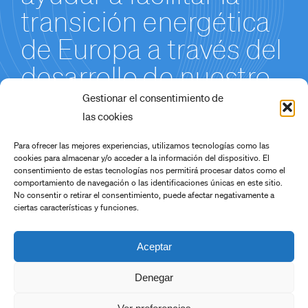
transición energética
de Europa a través del
desarrollo de nuestro
Proyecto de
Gestionar el consentimiento de
las cookies
Producción de
Para ofrecer las mejores experiencias, utilizamos tecnologías como las
Hidróxido de Litio en
cookies para almacenar y/o acceder a la información del dispositivo. El
consentimiento de estas tecnologías nos permitirá procesar datos como el
Cáceres.
comportamiento de navegación o las identificaciones únicas en este sitio.
No consentir o retirar el consentimiento, puede afectar negativamente a
ciertas características y funciones.
Aceptar
Denegar
Copyright 2022