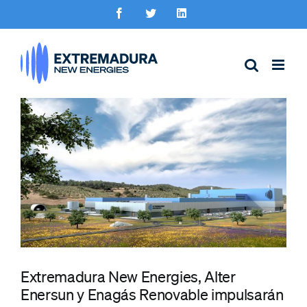
Saltar
Facebook
Twitter
LinkedIn
al
contenido
Ver
imagen
más
grande
Extremadura New Energies, Alter
Enersun y Enagás Renovable impulsarán