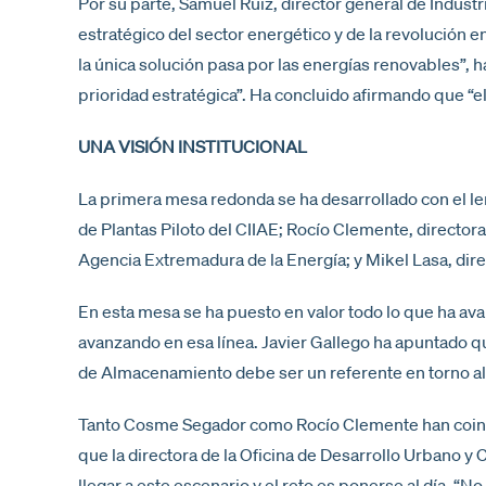
Por su parte, Samuel Ruiz, director general de Indust
estratégico del sector energético y de la revolución en
la única solución pasa por las energías renovables”, 
prioridad estratégica”. Ha concluido afirmando que “el
UNA VISIÓN INSTITUCIONAL
La primera mesa redonda se ha desarrollado con el lema
de Plantas Piloto del CIIAE; Rocío Clemente, director
Agencia Extremadura de la Energía; y Mikel Lasa, dire
En esta mesa se ha puesto en valor todo lo que ha ava
avanzando en esa línea. Javier Gallego ha apuntado q
de Almacenamiento debe ser un referente en torno al 
Tanto Cosme Segador como Rocío Clemente han coinci
que la directora de la Oficina de Desarrollo Urbano y
llegar a este escenario y el reto es ponerse al día. “