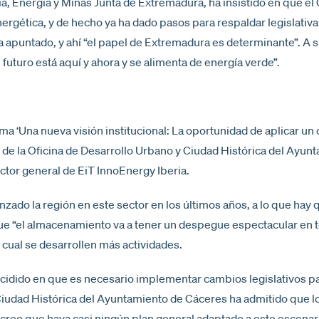
ria, Energía y Minas Junta de Extremadura, ha insistido en que e
ergética, y de hecho ya ha dado pasos para respaldar legislativam
ha apuntado, y ahí “el papel de Extremadura es determinante”. A 
 futuro está aquí y ahora y se alimenta de energía verde”.
 ‘Una nueva visión institucional: La oportunidad de aplicar un c
a de la Oficina de Desarrollo Urbano y Ciudad Histórica del Ayu
ctor general de EiT InnoEnergy Iberia.
nzado la región en este sector en los últimos años, a lo que hay
ue “el almacenamiento va a tener un despegue espectacular en t
cual se desarrollen más actividades.
dido en que es necesario implementar cambios legislativos pa
 Ciudad Histórica del Ayuntamiento de Cáceres ha admitido que l
No creo que haya casi ningún plan general adaptado a este escenari