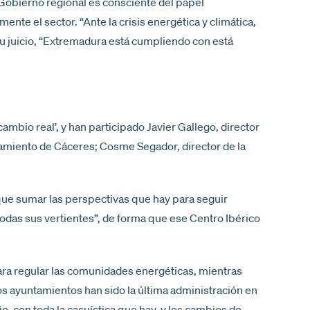
l Gobierno regional es consciente del papel
ente el sector. “Ante la crisis energética y climática,
su juicio, “Extremadura está cumpliendo con está
ambio real’, y han participado Javier Gallego, director
ntamiento de Cáceres; Cosme Segador, director de la
 que sumar las perspectivas que hay para seguir
odas sus vertientes”, de forma que ese Centro Ibérico
ra regular las comunidades energéticas, mientras
os ayuntamientos han sido la última administración en
o, con toda la casuística que hay, y los cambios de