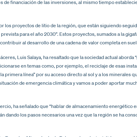
es de financiación de las inversiones, al mismo tiempo establec
r los proyectos de litio de la región, que están siguiendo segu
o prevista para el año 2030”. Estos proyectos, sumados a la giga
ontribuir al desarrollo de una cadena de valor completa en sue
 Cáceres, Luis Salaya, ha resaltado que la sociedad actual abord
icionarse en temas como, por ejemplo, el reciclaje de esas inst
la primera línea” por su acceso directo al sol y a los minerales
 situación de emergencia climática y vamos a poder aportar muc
mercio, ha señalado que “hablar de almacenamiento energético es
stán dando los pasos necesarios una vez que la región se ha con