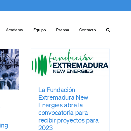
Academy
Equipo
Prensa
Contacto
ción
ra New
bre la
a para
yectos
023
adura New
La Fundación
ensa
Extremadura New
Energies abre la
V
convocatoria para
recibir proyectos para
ing
2023