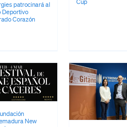
Cup
gies patrocinará al
 Deportivo
rado Corazón
Nace la Fundación
Extremadura New
Energies, que
reinvertirá en
Cáceres parte de los
beneficios de la
compañía
Fundación
Fundación Extremadura New
remadura New
Energies
prensa