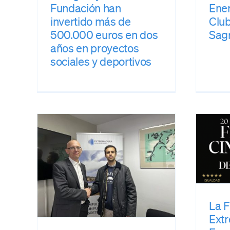
Fundación han
Ener
invertido más de
Club
500.000 euros en dos
Sag
años en proyectos
sociales y deportivos
La Fundación
Extremadura New
Energies se suma
n
como entidad
New
colaboradora al
rará
Festival de Cine
es
Español de Cáceres
ceres
Fundación Extremadura New
La 
 New
Energies
prensa
Ext