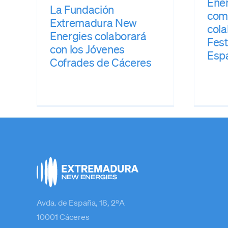
Ene
La Fundación
com
Extremadura New
cola
Energies colaborará
Fest
con los Jóvenes
Esp
Cofrades de Cáceres
Avda. de España, 18, 2ºA
10001 Cáceres