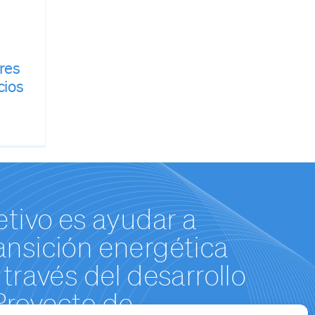
eres
cios
etivo es ayudar a
transición energética
través del desarrollo
Proyecto de