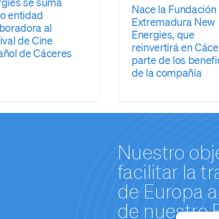
rgies se suma
Nace la Fundación
o entidad
Extremadura New
boradora al
Energies, que
ival de Cine
reinvertirá en Các
añol de Cáceres
parte de los benefi
de la compañía
Nuestro obj
facilitar la 
de Europa a 
de nuestro 