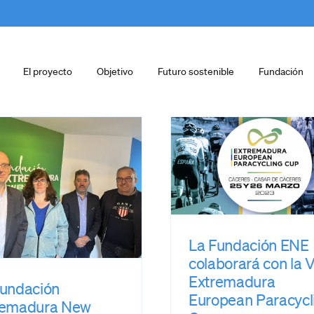
El proyecto
Objetivo
Futuro sostenible
Fundación
La Funda
Extremadu
La Fundación ENE
Energies a
colaborará con la V
convocatori
Extremadura
recibir pro
European
para 2
Paracycling Cup
Fundación Extrem
Fundación Extremadura New
Energies
pr
Energies
prensa
La Fundación ENE
colaborará con la 
Extremadura
Fundación
European Paracycl
remadura New